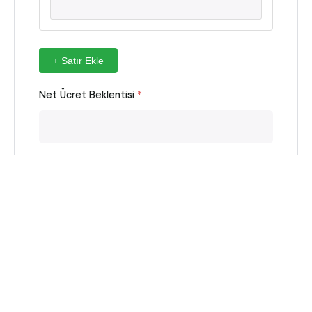
+ Satır Ekle
Net Ücret Beklentisi
*
Bildiği Programlar
*