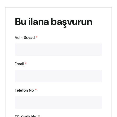
Bu ilana başvurun
Ad - Soyad
*
Email
*
Telefon No
*
TC Kimlik No.
*