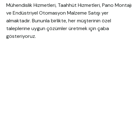
Mühendislik Hizmetleri, Taahhüt Hizmetleri, Pano Montajı
ve Endüstriyel Otomasyon Malzeme Satışı yer
almaktadır. Bununla birlikte, her müşterinin özel
taleplerine uygun çözümler üretmek için çaba
gösteriyoruz.
Emcekare Mühendislik olarak, Endüstri 4.0
uygulamalarını aktif bir şekilde kullanarak
müşterilerimizin ürünlere ve hizmetlere çoklu kanallar
üzerinden erişimini, ürün/hizmet durumunu anlık olarak
takip edebilmesini ve ürünleri özelleştirerek sipariş
edebilmesini sağlıyoruz. Bu sayede, müşterilerimizin iş
süreçlerinde verimliliği arttırıyor, zaman ve maliyet
tasarrufu sağlıyoruz.
Endüstriyel otomasyon projelerinde müşterilerimizin
ihtiyaçlarına uygun, özgün ve pratik çözümler sunarak
sektörde öncü olmaya devam edeceğiz.